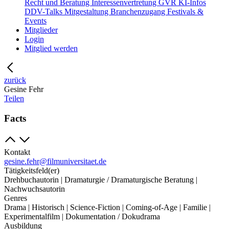
Recht und Beratung
Interessenvertretung
GVR
KI-Infos
DDV-Talks
Mitgestaltung
Branchenzugang
Festivals &
Events
Mitglieder
Login
Mitglied werden
zurück
Gesine Fehr
Teilen
Facts
Kontakt
gesine.fehr@filmuniversitaet.de
Tätigkeitsfeld(er)
Drehbuchautorin | Dramaturgie / Dramaturgische Beratung |
Nachwuchsautorin
Genres
Drama | Historisch | Science-Fiction | Coming-of-Age | Familie |
Experimentalfilm | Dokumentation / Dokudrama
Ausbildung