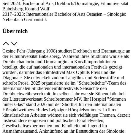
Seit 2023: Bachelor of Arts Drehbuch/Dramaturgie, Filmuniversität
Babelsberg Konrad Wolf
2017–2023: Internationaler Bachelor of Arts Ostasien – Sinologie;
Nebenfach Germanistik
Über mich
Gesine Fehr (Jahrgang 1998) studiert Drehbuch und Dramaturgie an
der Filmuniversität Babelsberg. Während ihres Studiums war sie als
Drehbuchautorin und Dramaturgin an Kurzfilmproduktionen
beteiligt, die auf nationalen und internationalen Festivals gezeigt
wurden, darunter das Filmfestival Max Ophüls Preis und die
Diagonale. Sie entwickelt zudem Langfilm- und Serienstoffe und
schreibt Prosa. 2025 organisierte sie im "Schreibsüchte"-Team des
Internationalen Studierendenfilmfestivals Sehsüchte den
Drehbuchwettbewerb mit. Im selben Jahr war sie Stipendiatin bei
der Literaturwerkstatt Schreibsommer MV. Ihr Hörspiel "Stimmen
hinter Glas" stand 2026 auf der Shortlist für den Internationalen
Hörspielwettbewerb des Leipziger Hörspielsommers. In ihren
künstlerischen Arbeiten widmet sie sich vielfältigen Themen, derzeit
insbesondere religiösen und politischen Parallelwelten,
Gesellschaftsexperimenten und Kindheit und Jugend im
Ausnahmezustand. Anknüpfend an ihr Erststudium der Sinologie