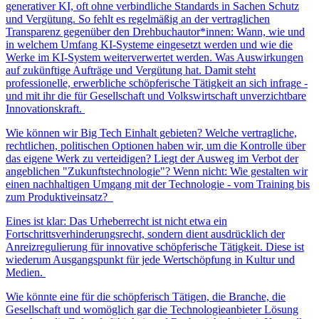
generativer KI, oft ohne verbindliche Standards in Sachen Schutz
und Vergütung. So fehlt es regelmäßig an der vertraglichen
Transparenz gegenüber den Drehbuchautor*innen: Wann, wie und
in welchem Umfang KI-Systeme eingesetzt werden und wie die
Werke im KI-System weiterverwertet werden. Was Auswirkungen
auf zukünftige Aufträge und Vergütung hat. Damit steht
professionelle, erwerbliche schöpferische Tätigkeit an sich infrage -
und mit ihr die für Gesellschaft und Volkswirtschaft unverzichtbare
Innovationskraft.
Wie können wir Big Tech Einhalt gebieten? Welche vertragliche,
rechtlichen, politischen Optionen haben wir, um die Kontrolle über
das eigene Werk zu verteidigen? Liegt der Ausweg im Verbot der
angeblichen "Zukunftstechnologie"? Wenn nicht: Wie gestalten wir
einen nachhaltigen Umgang mit der Technologie - vom Training bis
zum Produktiveinsatz?
Eines ist klar: Das Urheberrecht ist nicht etwa ein
Fortschrittsverhinderungsrecht, sondern dient ausdrücklich der
Anreizregulierung für innovative schöpferische Tätigkeit. Diese ist
wiederum Ausgangspunkt für jede Wertschöpfung in Kultur und
Medien.
Wie könnte eine für die schöpferisch Tätigen, die Branche, die
Gesellschaft und womöglich gar die Technologieanbieter Lösung