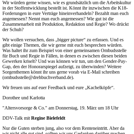
Wir würden gerne wissen, wie es grundsätzlich um die Arbeitskultur
in der Stoffentwicklung bestellt ist. Könnt ihr inzwischen die K18-
Forderungen in eure Verträge hineinverhandeln? Bezahlt man euch
angemessen? Nennt man euch angemessen? Wie gut ist die
Zusammenarbeit mit Produktion, Redaktion und Regie? Wo drückt
der Schuh?
Wir wollen versuchen, dass „bigger picture“ zu erfassen. Und es
gibt einige Themen, die wir gerne mit euch besprechen würden.
Was haltet ihr zum Beispiel von einer gemeinsamen Ombudsstelle
für Buch und Regie in Fällen, in denen es zwischen diesen beiden
Gewerken kriselt? Und was können wir tun, um den Gender-Pay-
Gap, den der Honorarspiegel aufzeigt, zu überwinden? Weitere
Sorgenthemen könnt ihr uns gerne vorab via E-Mail schreiben
(ombudsstelle@drehbuchverband.de).
Wir freuen uns auf euer Feedback und eure „Kachelköpfe“.
Dorothee und Karlotta
"Altersvorsorge & Co." am Donnerstag, 19. März um 18 Uhr
DDV-Talk mit
Regine Bielefeldt
Nur die Guten sterben jung, also vor dem Renteneintritt. Aber da
wir nicht alle gut sind, sollten wir uns Gedanken darüber machen,