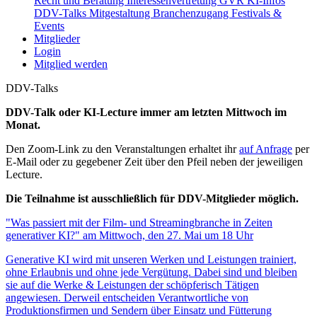
Recht und Beratung
Interessenvertretung
GVR
KI-Infos
DDV-Talks
Mitgestaltung
Branchenzugang
Festivals &
Events
Mitglieder
Login
Mitglied werden
DDV-Talks
DDV-Talk oder KI-Lecture immer am letzten Mittwoch im
Monat.
Den Zoom-Link zu den Veranstaltungen erhaltet ihr
auf Anfrage
per
E-Mail oder zu gegebener Zeit über den Pfeil neben der jeweiligen
Lecture.
Die Teilnahme ist ausschließlich für DDV-Mitglieder möglich.
"Was passiert mit der Film- und Streamingbranche in Zeiten
generativer KI?" am Mittwoch, den 27. Mai um 18 Uhr
Generative KI wird mit unseren Werken und Leistungen trainiert,
ohne Erlaubnis und ohne jede Vergütung. Dabei sind und bleiben
sie auf die Werke & Leistungen der schöpferisch Tätigen
angewiesen. Derweil entscheiden Verantwortliche von
Produktionsfirmen und Sendern über Einsatz und Fütterung