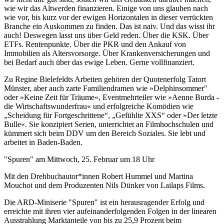
wie wir das Altwerden finanzieren. Einige von uns glauben nach
wie vor, bis kurz vor der ewigen Horizontalen in dieser verrückten
Branche ein Auskommen zu finden. Das ist naiv. Und das wisst ihr
auch! Deswegen lasst uns über Geld reden. Über die KSK. Über
ETFs. Rentenpunkte. Über die PKR und den Ankauf von
Immobilien als Altersvorsorge. Über Krankenversicherungen und
bei Bedarf auch über das ewige Leben. Gerne vollfinanziert.
Zu Regine Bielefeldts Arbeiten gehören der Quotenerfolg Tatort
Münster, aber auch zarte Familiendramen wie »Delphinsommer"
oder »Keine Zeit für Träume«, Eventmehrteiler wie »Aenne Burda -
die Wirtschaftswunderfrau« und erfolgreiche Komödien wie
„Scheidung für Fortgeschrittene“, „Gefühlte XXS“ oder »Der letzte
Bulle«. Sie konzipiert Serien, unterrichtet an Filmhochschulen und
kümmert sich beim DDV um den Bereich Soziales. Sie lebt und
arbeitet in Baden-Baden.
"Spuren" am Mittwoch, 25. Februar um 18 Uhr
Mit den Drehbuchautor*innen Robert Hummel und Martina
Mouchot und dem Produzenten Nils Dünker von Lailaps Films.
Die ARD-Miniserie "Spuren" ist ein herausragender Erfolg und
erreichte mit ihren vier aufeinanderfolgenden Folgen in der linearen
Ausstrahlung Marktanteile von bis zu 25,9 Prozent beim