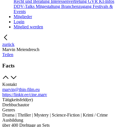
Recht und Beratung
Interessenvertretung
GVR
KI-Infos
DDV-Talks
Mitgestaltung
Branchenzugang
Festivals &
Events
Mitglieder
Login
Mitglied werden
zurück
Marvin Meiendresch
Teilen
Facts
Kontakt
marvin@thin-film.eu
https://linktr.ee/cine.marv
Tätigkeitsfeld(er)
Drehbuchautor
Genres
Drama | Thriller | Mystery | Science-Fiction | Krimi / Crime
Ausbildung
über 400 Drehtage an Sets