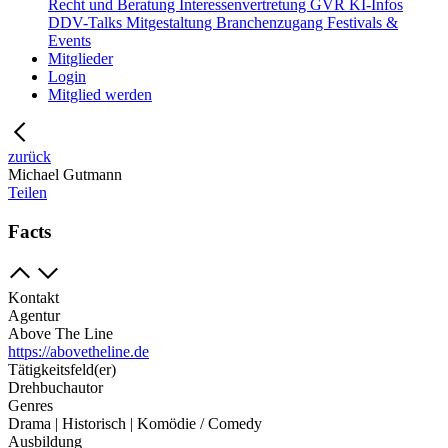
Recht und Beratung
Interessenvertretung
GVR
KI-Infos
DDV-Talks
Mitgestaltung
Branchenzugang
Festivals &
Events
Mitglieder
Login
Mitglied werden
zurück
Michael Gutmann
Teilen
Facts
Kontakt
Agentur
Above The Line
https://abovetheline.de
Tätigkeitsfeld(er)
Drehbuchautor
Genres
Drama | Historisch | Komödie / Comedy
Ausbildung