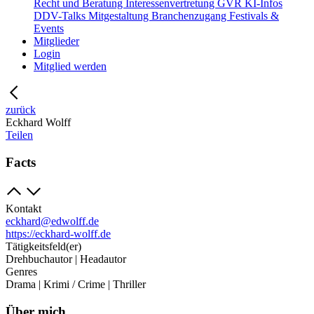
Recht und Beratung
Interessenvertretung
GVR
KI-Infos
DDV-Talks
Mitgestaltung
Branchenzugang
Festivals &
Events
Mitglieder
Login
Mitglied werden
zurück
Eckhard Wolff
Teilen
Facts
Kontakt
eckhard@edwolff.de
https://eckhard-wolff.de
Tätigkeitsfeld(er)
Drehbuchautor | Headautor
Genres
Drama | Krimi / Crime | Thriller
Über mich