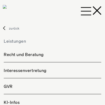
zurück
zurück
Aktuelles
zurück
Der Verband
Leistungen
Der Verband
Leistungen
Hanno Raichle
Unsere Werte
Recht und Beratung
Mitglieder
Hanno Raichle
Berufsbilder
Interessenvertretung
Login
Veranstaltungsreihen
GVR
Teilen
Mitglied werden
Mitwirken
KI-Infos