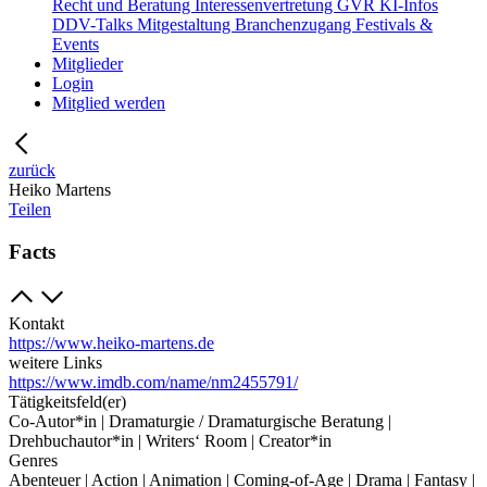
Recht und Beratung
Interessenvertretung
GVR
KI-Infos
DDV-Talks
Mitgestaltung
Branchenzugang
Festivals &
Events
Mitglieder
Login
Mitglied werden
zurück
Heiko Martens
Teilen
Facts
Kontakt
https://www.heiko-martens.de
weitere Links
https://www.imdb.com/name/nm2455791/
Tätigkeitsfeld(er)
Co-Autor*in | Dramaturgie / Dramaturgische Beratung |
Drehbuchautor*in | Writers‘ Room | Creator*in
Genres
Abenteuer | Action | Animation | Coming-of-Age | Drama | Fantasy |