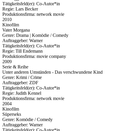
Tätigkeitsfeld(er):
Co-Autor*in
Regie:
Lars Becker
Produktionsfirma:
network movie
2010
Kinofilm
Vater Morgana
Genre:
Drama | Komödie / Comedy
Auftraggeber:
Warner
Tätigkeitsfeld(er):
Co-Autor*in
Regie:
Till Endemann
Produktionsfirma:
movie company
2009
Serie & Reihe
Unter anderen Umständen - Das verschwundene Kind
Genre:
Krimi / Crime
Auftraggeber:
ZDF
Tätigkeitsfeld(er):
Co-Autor*in
Regie:
Judith Kennel
Produktionsfirma:
network movie
2004
Kinofilm
Süperseks
Genre:
Komödie / Comedy
Auftraggeber:
Warner
Tätigkeitsfeld(er):
Co-Autor*in