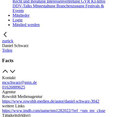
Recht und Beratung
Interessenvertretung
GVR
KI-Infos
DDV-Talks
Mitgestaltung
Branchenzugang
Festivals &
Events
Mitglieder
Login
Mitglied werden
zurück
Daniel Schwarz
Teilen
Facts
Kontakt
mcschwarz@gmx.de
01626889625
Agentur
Rowohlt Medienagentur
https://www.rowohlt-medien.de/autor/daniel-schwarz-3042
weitere Links
https://www.imdb.com/name/nm1282022/?ref_=nm_mv_close
Tätigkeitsfeld(er)