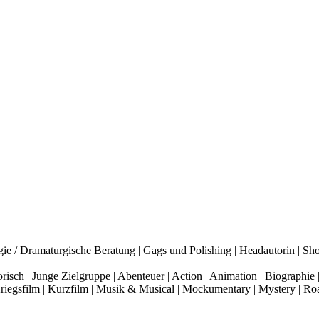
rgie / Dramaturgische Beratung | Gags und Polishing | Headautorin | Sho
risch | Junge Zielgruppe | Abenteuer | Action | Animation | Biographi
Kriegsfilm | Kurzfilm | Musik & Musical | Mockumentary | Mystery | Road